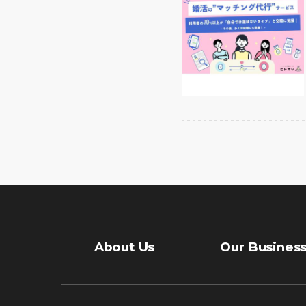
About Us
Our Busines